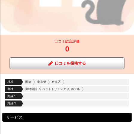
口コミ総合評価
0
口コミを投稿する
地域
関東
東京都
台東区
業種
動物病院 ＆ ペットトリミング ＆ ホテル
路線１
路線２
サービス