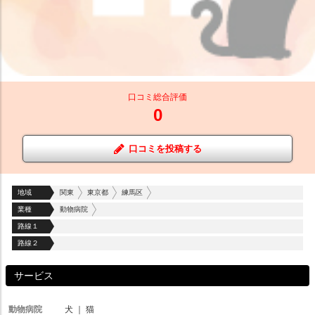
口コミ総合評価
0
口コミを投稿する
地域
関東
東京都
練馬区
業種
動物病院
路線１
路線２
サービス
動物病院
犬
｜
猫