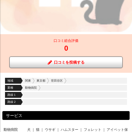
口コミ総合評価
0
口コミを投稿する
地域
関東
東京都
世田谷区
業種
動物病院
路線１
路線２
サービス
動物病院
犬
｜
猫
｜
ウサギ
｜
ハムスター
｜
フェレット
｜
アイペット保