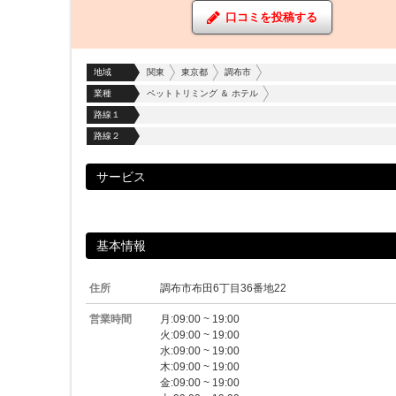
口コミを投稿する
地域
関東
東京都
調布市
業種
ペットトリミング ＆ ホテル
路線１
路線２
サービス
基本情報
住所
調布市布田6丁目36番地22
営業時間
月:09:00 ~ 19:00
火:09:00 ~ 19:00
水:09:00 ~ 19:00
木:09:00 ~ 19:00
金:09:00 ~ 19:00